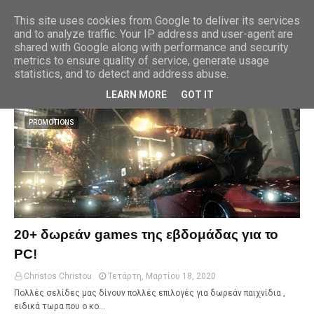
This site uses cookies from Google to deliver its services
and to analyze traffic. Your IP address and user-agent are
shared with Google along with performance and security
metrics to ensure quality of service, generate usage
Εμφάνιση αναρτήσεων με την ετικέτα
ΠΑΙΧΝΙΔΙΑ
statistics, and to detect and address abuse.
Προβολή όλων
LEARN MORE
GOT IT
PROMOTIONS
20+ δωρεάν games της εβδομάδας για το
PC!
Christos Christou
Τετάρτη, Μαρτίου 18, 2020
Πολλές σελίδες μας δίνουν πολλές επιλογές για δωρεάν παιχνίδια ,
ειδικά τωρα που ο κο…