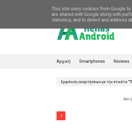
Home
About
Contact
This site uses cookies from Google to d
are shared with Google along with perf
statistics, and to detect and address a
Αρχική
Smartphones
Reviews
Εμφάνιση αναρτήσεων με την ετικέτα
Δεν 
1