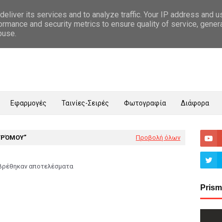
eliver its services and to analyze traffic. Your IP address and 
ormance and security metrics to ensure quality of service, gene
buse.
Εφαρμογές
Ταινίες-Σειρές
Φωτογραφία
Διάφορα
ΤΡΌΜΟΥ
Προβολή όλων
βρέθηκαν αποτελέσματα
Prism