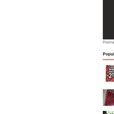
Prisma
Popul