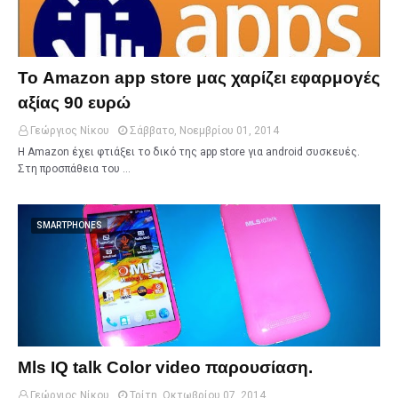
Το Amazon app store μας χαρίζει εφαρμογές
αξίας 90 ευρώ
Γεώργιος Νίκου
Σάββατο, Νοεμβρίου 01, 2014
H Amazon έχει φτιάξει το δικό της app store για android συσκευές.
Στη προσπάθεια του …
SMARTPHONES
Mls IQ talk Color video παρουσίαση.
Γεώργιος Νίκου
Τρίτη, Οκτωβρίου 07, 2014