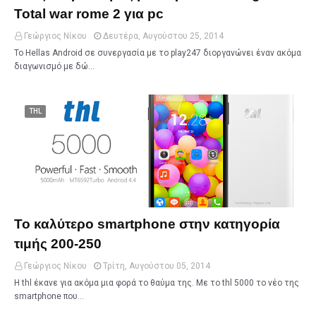
Total war rome 2 για pc
Γεώργιος Νίκου
Δευτέρα, Αυγούστου 25, 2014
Το Hellas Android σε συνεργασία με το play247 διοργανώνει έναν ακόμα
διαγωνισμό με δώ…
THL
Το καλύτερο smartphone στην κατηγορία
τιμής 200-250
Γεώργιος Νίκου
Τρίτη, Αυγούστου 05, 2014
Η thl έκανε για ακόμα μια φορά το θαύμα της. Με το thl 5000 το νέο της
smartphone που…