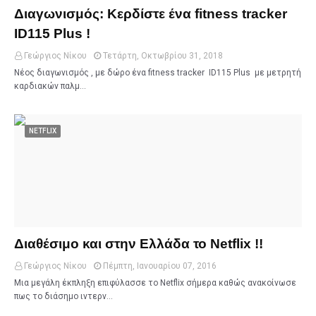
Διαγωνισμός: Κερδίστε ένα fitness tracker
ID115 Plus !
Γεώργιος Νίκου
Τετάρτη, Οκτωβρίου 31, 2018
Νέος διαγωνισμός , με δώρο ένα fitness tracker ID115 Plus με μετρητή
καρδιακών παλμ…
NETFLIX
Διαθέσιμο και στην Ελλάδα το Netflix !!
Γεώργιος Νίκου
Πέμπτη, Ιανουαρίου 07, 2016
Μια μεγάλη έκπληξη επιφύλασσε το Netflix σήμερα καθώς ανακοίνωσε
πως το διάσημο ιντερν…