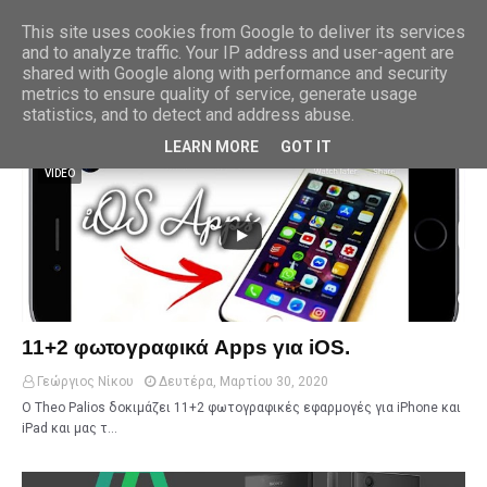
This site uses cookies from Google to deliver its services
and to analyze traffic. Your IP address and user-agent are
shared with Google along with performance and security
metrics to ensure quality of service, generate usage
Εμφάνιση αναρτήσεων με την ετικέτα
HELLAS
Προβολή όλων
statistics, and to detect and address abuse.
LEARN MORE
GOT IT
VIDEO
11+2 φωτογραφικά Apps για iOS.
Γεώργιος Νίκου
Δευτέρα, Μαρτίου 30, 2020
Ο Theo Palios δοκιμάζει 11+2 φωτογραφικές εφαρμογές για iPhone και
iPad και μας τ…