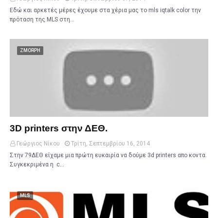
Εδώ και αρκετές μέρες έχουμε στα χέρια μας το mls iqtalk color την
πρόταση της MLS στη…
ZMORPH
3D printers στην ΔΕΘ.
Γεώργιος Νίκου
Τρίτη, Σεπτεμβρίου 16, 2014
Στην 79ΔΕΘ είχαμε μια πρώτη ευκαιρία να δούμε 3d printers απο κοντα.
Συγκεκριμένα η c…
MLS