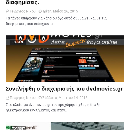
διαφημίσεις.
Γεώργιος Νίκου
Τρίτη, Μαΐου 26, 2015
Tα πάντα υπάρχουν για κάποιο λόγο αυτό συμβαίνει και με τις
διαφημίσεις που υπάρχουν σ…
TORRENT
Συνελήφθη ο διαχειριστής του dvdmovies.gr
Γεώργιος Νίκου
Σάββατο, Μαρτίου 14, 2015
Στο κλείσιμο dvdmovies.gr του προχώρησε χθες η δίωξη
ηλεκτρονικού εγκλήματος και στην…
TORRENT