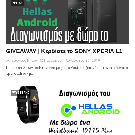
XPERIA
GIVEAWAY | Κερδίστε το SONY XPERIA L1
Γεώργιος Νίκου
Παρασκευή, Αυγούστου 30, 2019
Η season 2 των tech reviews μας στο Youtube ξεκινά με τον πιο δυνατό
τρόπο....Έναν μ…
WRISTBAND