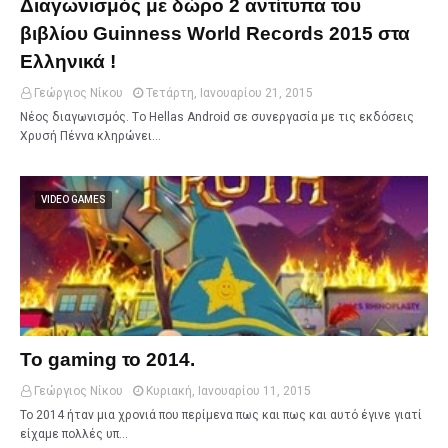
Διαγωνισμός με δώρο 2 αντίτυπα του
βιβλίου Guinness World Records 2015 στα
Ελληνικά !
Γεώργιος Νίκου
Τετάρτη, Ιανουαρίου 21, 2015
Νέος διαγωνισμός. Tο Hellas Android σε συνεργασία με τις εκδόσεις
Χρυσή Πέννα κληρώνει…
VIDEO GAMES
Το gaming το 2014.
Γεώργιος Νίκου
Κυριακή, Ιανουαρίου 11, 2015
Το 2014 ήταν μια χρονιά που περίμενα πως και πως και αυτό έγινε γιατί
είχαμε πολλές υπ…