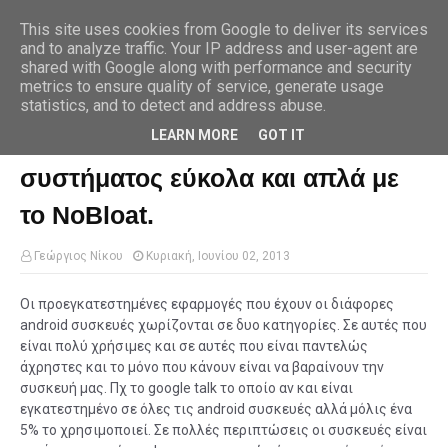
This site uses cookies from Google to deliver its services
and to analyze traffic. Your IP address and user-agent are
shared with Google along with performance and security
metrics to ensure quality of service, generate usage
Αρχική σελίδα
nobloat
Διαγράψτε τις εφαρμογές συστήματος
εύκολα και απλά με το NoBloat.
statistics, and to detect and address abuse.
LEARN MORE
GOT IT
Διαγράψτε τις εφαρμογές
συστήματος εύκολα και απλά με
το NoBloat.
Γεώργιος Νίκου
Κυριακή, Ιουνίου 02, 2013
Οι προεγκατεστημένες εφαρμογές που έχουν οι διάφορες
android συσκευές χωρίζονται σε δυο κατηγορίες. Σε αυτές που
είναι πολύ χρήσιμες και σε αυτές που είναι παντελώς
άχρηστες και το μόνο που κάνουν είναι να βαραίνουν την
συσκευή μας. Πχ το google talk το οποίο αν και είναι
εγκατεστημένο σε όλες τις android συσκευές αλλά μόλις ένα
5% το χρησιμοποιεί. Σε πολλές περιπτώσεις οι συσκευές είναι