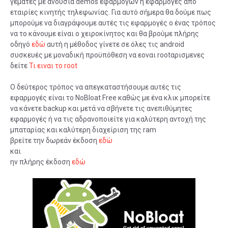
γεμάτες με ανούσια demos εφαρμογών ή εφαρμογές από
εταιρίες κινητής τηλεφωνίας. Για αυτό σήμερα θα δούμε πως
μπορούμε να διαγράψουμε αυτές τις εφαρμογές ο ένας τρόπος
να το κάνουμε είναι ο χειροκίνητος και θα βρούμε πλήρης
οδηγό
εδώ
αυτή η μέθοδος γίνετε σε όλες τις android
συσκευές με μοναδική προϋπόθεση να εοναι rootαρισμενες
δείτε
Τι ειναι το root
O δεύτερος τρόπος να απεγκαταστήσουμε αυτές τις
εφαρμογές είναι το NoBloat Free καθώς με ένα κλικ μπορείτε
να κάνετε backup και μετά να σβήνετε τις ανεπιθύμητες
εφαρμογές ή να τις αδρανοποιείτε για καλύτερη αντοχή της
μπαταρίας και καλύτερη διαχείριση της ram
βρείτε την δωρεάν έκδοση
εδώ
και
ην πλήρης έκδοση
εδώ