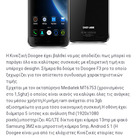
Η Κινεζική Doogee έχει βαλθεί να μας αποδείξει πως μπορεί να
παράγει όλο και καλύτερες συσκευές με εξαιρετική τιμή και
υπέροχο desighn. Σήμερα θα δούμε το Doogee F3 pro το οποίο
ξεχωρίζει για τον απίστευτο συνδυασμό χαρακτηριστικών
τιμής.
Έρχεται με τον οκταπύρηνο Mediatek MT6753 (χρονισμένος
στο 1,5ghz) ο οποίος είναι ικανός να καλύψει όλες τις ανάγκες
του μέσου χρήστη,Η μνήμη ram ανέχεται στα 3gb
αξιοσημείωτο για μια τόσο οικονομική συσκευή.Η οθόνη έχει
διάμετρο 5 ίντσες και ανάλυση fhd (1920x1080
pixels),υποστηρίζει 4G/LTE δίκτυα έχει κάμερα 13mp με φακό
Samsung 3M2 και μπροστινή κάμερα 5mp, Android 5.1 (Η
Doogee είναι μια από τις ελάχιστες Κινεζικές εταιρίες που