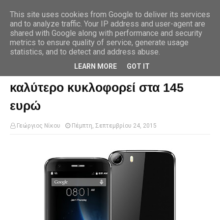
This site uses cookies from Google to deliver its services
and to analyze traffic. Your IP address and user-agent are
shared with Google along with performance and security
metrics to ensure quality of service, generate usage
Αρχική σελίδα
smartphones
Το Doogee F3 pro είναι ότι καλύτερο
κυκλοφορεί στα 145 ευρώ
statistics, and to detect and address abuse.
LEARN MORE
GOT IT
Το Doogee F3 pro είναι ότι
καλύτερο κυκλοφορεί στα 145
ευρώ
Γεώργιος Νίκου
Πέμπτη, Σεπτεμβρίου 24, 2015