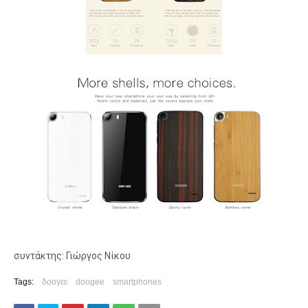
συντάκτης: Γιώργος Νίκου
Tags:
δοογεε
doogee
smartphones