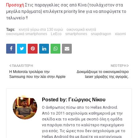
Προσοχή
Στις παραγγελίες σας από Κίνα (τουλάχιστον στα
μεγάλα πράγματα) επιλέγετε priority line για να αποφύγετε το
τελωνείο !!
Tags:
κινητά γύρω στα 130 ευρώ
οικονομικά κινητά
οικονομικά smartphones
LeEco
smartphones
snapdragon
xiaomi
ΠΑΛΑΙΌΤΕΡΗ
ΝΕΌΤΕΡΗ
Η Motorola τρολάρει την
Δοκιμάζουμε το οικονομικότερο
Samsung που την λέει στην Apple
laser χάραξης της αγοράς.
Posted by:
Γεώργιος Νίκου
Ο άνθρωπος πίσω απο το Hellas Android.
Από το 2011 ασχολούμαι καθημερινά με την
σελίδα και το κανάλι με σκοπό όλη η ομάδα
να παράγει πάντα το καλύτερο περιεχόμενο
για εσάς. Τις ώρες που δεν ασχολούμαι με το
Hellas Android θα με βρείτε να καταγίνομαι