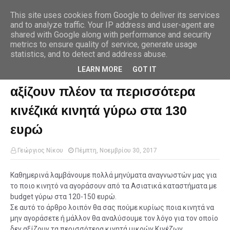
This site uses cookies from Google to deliver its services
and to analyze traffic. Your IP address and user-agent are
shared with Google along with performance and security
metrics to ensure quality of service, generate usage
Αρχική σελίδα
xiaomi
Ο λόγος για τον οποίον δεν αξίζουν πλέον τα
περισσότερα κινέζικά κινητά γύρω στα 130 ευρώ
statistics, and to detect and address abuse.
LEARN MORE
GOT IT
Ο λόγος για τον οποίον δεν
αξίζουν πλέον τα περισσότερα
κινέζικά κινητά γύρω στα 130
ευρώ
Γεώργιος Νίκου
Πέμπτη, Νοεμβρίου 30, 2017
Καθημερινά λαμβάνουμε πολλά μηνύματα αναγνωστών μας για
το ποιο κινητό να αγοράσουν από τα Ασιατικά καταστήματα με
budget γύρω στα 120-150 ευρώ.
Σε αυτό το άρθρο λοιπόν θα σας πούμε κυρίως ποια κινητά να
μην αγοράσετε ή μάλλον θα αναλύσουμε τον λόγο για τον οποίο
δεν αξίζουν τα περισσότερα κινητά μικρών Κινέζων