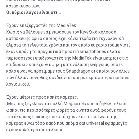
κατασκευαστών.
Οι κύριοι λόγοι είναι ότι...
Έχουν επεξεργαστές της MediaTek .
Χωρίς να θέλουμε να μειώσουμε τον Κινεζικό κολοσσό
κατασκευής cpu ο οποίος έχει κάνει τεράστια τεχνολογικά
άλματα τα τελευταία χρόνια και τον οποίο ευχαριστούμε γιατί
έκανε πράξη τα πραγματικά προσιτά smartphones αλλά οι
περισσότεροι επεξεργαστές της MediaTek είναι μέτριοι στις
επιδώσεις και έχουν υψηλή κατανάλωση ενέργειας οπότε
καλό είναι να προτιμάμε τους Snapdragon οι οποίοι συν όλων
των άλλων συνήθως συνδέονται και με περισσότερα updates
λογισμικού.
Έχουν μέτριες προς κακές κάμερες.
Μην σας ξεγελούν τα πολλά Megapixels και οι δήθεν τέλειοι
φακοί τις περισσότερες φορές τα κινητά αυτά φοράνε τους
πιο άκυρους φακούς που υπάρχουν και το software της
κάμερας είναι τόσο κακό που ακόμα και universal εφαρμογές
έχουν καλύτερο αποτέλεσμα