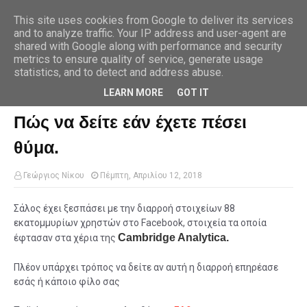
This site uses cookies from Google to deliver its services
and to analyze traffic. Your IP address and user-agent are
shared with Google along with performance and security
metrics to ensure quality of service, generate usage
Αρχική σελίδα
facebook
Facebook Cambridge Analytica: Πώς να
δείτε εάν έχετε πέσει θύμα.
statistics, and to detect and address abuse.
LEARN MORE
GOT IT
Facebook Cambridge Analytica:
Πώς να δείτε εάν έχετε πέσει
θύμα.
Γεώργιος Νίκου
Πέμπτη, Απριλίου 12, 2018
Σάλος έχει ξεσπάσει με την διαρροή στοιχείων 88
εκατομμυρίων χρηστών στο Facebook, στοιχεία τα οποία
Cambridge Analytica.
έφτασαν στα χέρια της
Πλέον υπάρχει τρόπος να δείτε αν αυτή η διαρροή επηρέασε
εσάς ή κάποιο φίλο σας