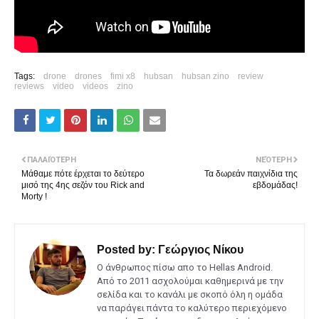
Tags:
drone
drones
fimi x8
hubsan
hubsan zino
review
reviews
video
videos
zino
ΠΑΛΑΙΌΤΕΡΗ
ΝΕΌΤΕΡΗ
Μάθαμε πότε έρχεται το δεύτερο
Τα δωρεάν παιχνίδια της
μισό της 4ης σεζόν του Rick and
εβδομάδας!
Morty !
Posted by:
Γεώργιος Νίκου
Ο άνθρωπος πίσω απο το Hellas Android.
Από το 2011 ασχολούμαι καθημερινά με την
σελίδα και το κανάλι με σκοπό όλη η ομάδα
να παράγει πάντα το καλύτερο περιεχόμενο