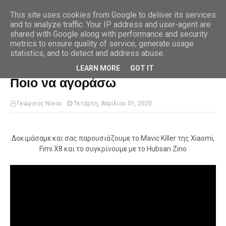
This site uses cookies from Google to deliver its services
and to analyze traffic. Your IP address and user-agent are
shared with Google along with performance and security
metrics to ensure quality of service, generate usage
Αρχική σελίδα
zino
Xiaomi Fimi X8 ή Hubsan Zino ? Ποιο να αγοράσω
statistics, and to detect and address abuse.
Xiaomi Fimi X8 ή Hubsan Zino ?
LEARN MORE
GOT IT
Ποιο να αγοράσω
Γεώργιος Νίκου
Τετάρτη, Απριλίου 01, 2020
Δοκιμάσαμε και σας παρουσιάζουμε το Mavic Killer της Xiaomi,
Fimi X8 και το συγκρίνουμε με το Hubsan Zino